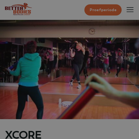
Proefperiode
XCORE