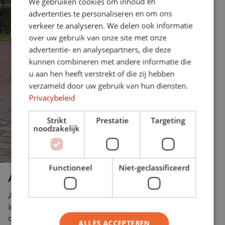
We gebruiken cookies om inhoud en
advertenties te personaliseren en om ons
verkeer te analyseren. We delen ook informatie
over uw gebruik van onze site met onze
advertentie- en analysepartners, die deze
kunnen combineren met andere informatie die
u aan hen heeft verstrekt of die zij hebben
verzameld door uw gebruik van hun diensten.
Privacybeleid
Strikt
Prestatie
Targeting
noodzakelijk
Functioneel
Niet-geclassificeerd
Aanmelden
Aanmelden voor de Gymrace in Utrecht doe je zelf
in de door jou gewenste categorie. De Gymrace is
op
zaterdag 3 oktober
en zondag 4 oktober:
ALLES ACCEPTEREN