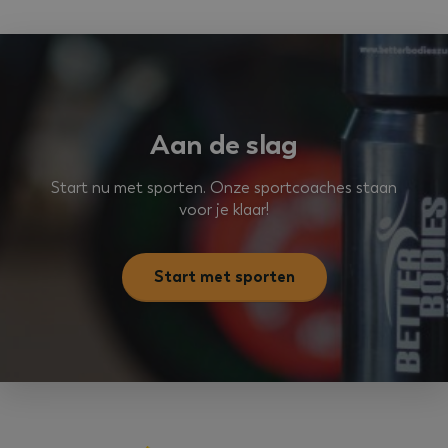
Aan de slag
Google
tildasid
betterbodieszundert.nl
29 minuten
Privacy Policy
Start nu met sporten. Onze sportcoaches staan
55 seconden
voor je klaar!
Start met sporten
CookieConsent
1 jaar
Cybot A/S
betterbodieszundert.nl