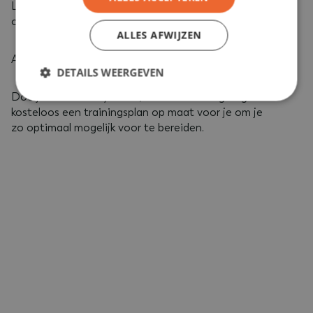
Lotte en Vera zijn aanwezig op zaterdag 3
oktober.
ALLES AFWIJZEN
Aanmelden kan op:
https://www.gymrace.com/nl
DETAILS WEERGEVEN
Doe je ook mee Gymrace, dan maken we graag
kosteloos een trainingsplan op maat voor je om je
zo optimaal mogelijk voor te bereiden.
Strikt noodzakelijk
Prestatie
Targeting
Functioneel
Niet-geclassificeerd
Strikt noodzakelijke cookies maken de kernfunctionaliteiten
van de website mogelijk, zoals gebruikersaanmelding en
accountbeheer. De website kan niet goed worden gebruikt
zonder de strikt noodzakelijke cookies.
Naam
Aanbieder
/
Domein
Vervaldatu
VISITOR_PRIVACY_METADATA
5 maanden 4
YouTube
weken
.youtube.com