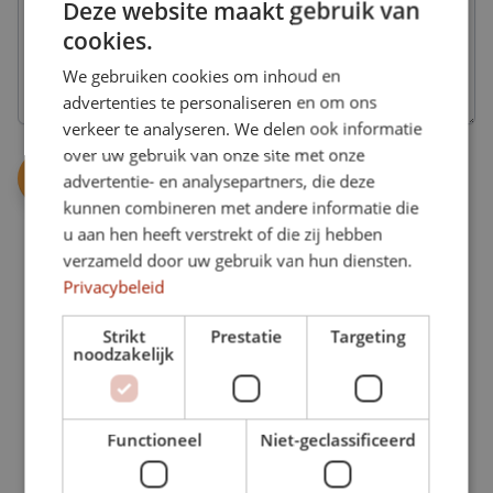
sporten
Deze website maakt gebruik van
van
geen
bij
al
cookies.
abonnement,
Better
onze
maar
Bodies.
mogelijkheden,
We gebruiken cookies om inhoud en
interesse
1
in
advertenties te personaliseren en om ons
jaar
de
Onbeperkt
geldig.
verkeer te analyseren. We delen ook informatie
extra
Maak
over uw gebruik van onze site met onze
mogelijkheden.
onbeperkt
advertentie- en analysepartners, die deze
gebruik
GymVitaal
van
kunnen combineren met andere informatie die
Een
Personal
al
groepsles
u aan hen heeft verstrekt of die zij hebben
training
onze
speciaal
verzameld door uw gebruik van hun diensten.
mogelijkheden.
Alleen,
gericht
of
Privacybeleid
op
met
de
1
iemand
oudere
Strikt
Prestatie
Targeting
anders.
keer
doelgroep.
noodzakelijk
per
week
Voedingsadvies
ZwangerFit
Maak
Een
16
gemiddeld
Functioneel
Niet-geclassificeerd
gezonde
lessen
1
leefstijl
in
keer
begint
groepsverband