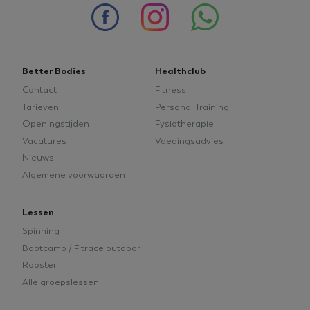
of
Onbeperkt
meer
sporten
informatie.
voor
een
gereduceerd
tarief.
Better Bodies
Healthclub
Contact
Fitness
Tarieven
Personal Training
Openingstijden
Fysiotherapie
Vacatures
Voedingsadvies
Nieuws
Google
tildasid
betterbodieszundert.nl
29 minuten
Privacy Policy
Algemene voorwaarden
55 seconden
Lessen
Spinning
Bootcamp / Fitrace outdoor
Rooster
CookieConsent
1 jaar
Cybot A/S
Alle groepslessen
betterbodieszundert.nl