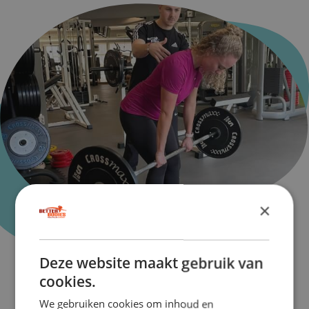
×
Bij Personal Training vertaal ik jouw
sportieve doelen naar een telkens
Deze website maakt gebruik van
afwisselend programma
cookies.
Joost is één van onze personal trainers
We gebruiken cookies om inhoud en