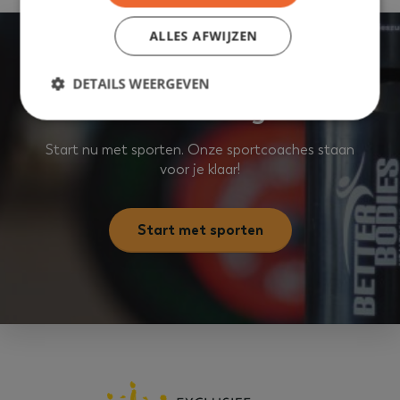
ALLES AFWIJZEN
DETAILS WEERGEVEN
Aan de slag
Start nu met sporten. Onze sportcoaches staan
Strikt noodzakelijk
Prestatie
Targeting
voor je klaar!
Functioneel
Niet-geclassificeerd
Strikt noodzakelijke cookies maken de kernfunctionaliteiten
Start met sporten
van de website mogelijk, zoals gebruikersaanmelding en
accountbeheer. De website kan niet goed worden gebruikt
zonder de strikt noodzakelijke cookies.
Naam
Aanbieder
/
Domein
Vervaldatu
VISITOR_PRIVACY_METADATA
5 maanden 4
YouTube
weken
.youtube.com