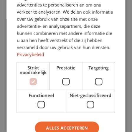
advertenties te personaliseren en om ons
verkeer te analyseren. We delen ook informatie
over uw gebruik van onze site met onze
Personal Training op maat
advertentie- en analysepartners, die deze
Bij iedere doelstelling hoort een ander advies.
kunnen combineren met andere informatie die
Daarom bieden wij verschillende personal training
u aan hen heeft verstrekt of die zij hebben
pakketten aan, zodat er voor iedereen een passende
verzameld door uw gebruik van hun diensten.
mogelijkheid is.
Privacybeleid
Strikt
Prestatie
Targeting
Bekijk onze mogelijkheden
noodzakelijk
Functioneel
Niet-geclassificeerd
ALLES ACCEPTEREN