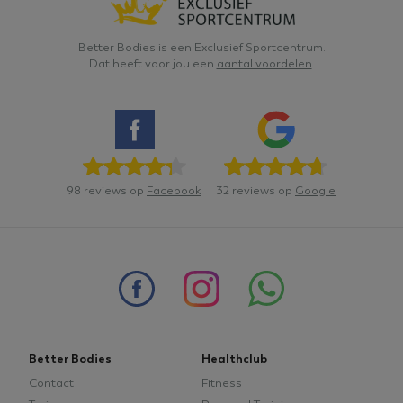
Better Bodies is een Exclusief Sportcentrum.
Dat heeft voor jou een
aantal voordelen
.
Google
tildasid
betterbodieszundert.nl
29 minuten
Privacy Policy
55 seconden
98 reviews op
Facebook
32 reviews op
Google
CookieConsent
1 jaar
Cybot A/S
betterbodieszundert.nl
Better Bodies
Healthclub
Contact
Fitness