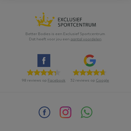
adver
eindg
gezie
geno
bezoc
_uetvid
1 jaar
Dit i
Microsoft Corporation
word
.betterbodieszundert.nl
Better Bodies is een Exclusief Sportcentrum.
Micro
Dat heeft voor jou een
aantal voordelen
.
is ee
Het s
om in
kome
gebru
onze 
bezoc
98 reviews op
Facebook
32 reviews op
Google