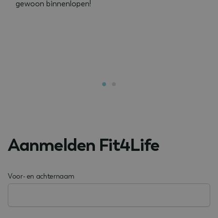
gewoon binnenlopen!
Google
tildasid
betterbodieszundert.nl
29 minuten
Privacy Policy
55 seconden
Aanmelden Fit4Life
CookieConsent
1 jaar
Cybot A/S
Voor- en achternaam
betterbodieszundert.nl