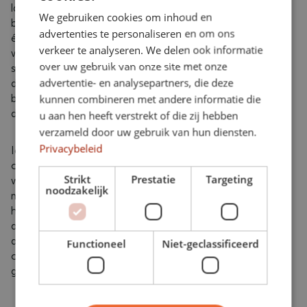
later twee van de momenten zelfstandig sport
We gebruiken cookies om inhoud en
binnen de club. Het gehele jaar blijft er minimaal
advertenties te personaliseren en om ons
één begeleid sportmoment per week op
verkeer te analyseren. We delen ook informatie
woensdagavond 19.00 uur. Lukt het je niet om
over uw gebruik van onze site met onze
structureel 3x per week te komen trainen of komt
advertentie- en analysepartners, die deze
de zaterdagochtend niet goed voor je uit, maar
kunnen combineren met andere informatie die
ben je wel gemotiveerd? Neem contact op, we
denken graag met je mee!
u aan hen heeft verstrekt of die zij hebben
verzameld door uw gebruik van hun diensten.
Privacybeleid
Iedere maand staat in het teken van een
onderwerp omtrent een gezonde leefstijl. Hier
Strikt
Prestatie
Targeting
werken we aan door middel van de Fit4Life app
noodzakelijk
met tips, podcasts en challenges en het lezen van
het boek. Tijdens de themasessie, vooraf
aangegeven op maandag- of woensdagavond
aansluitend op het trainingsmoment, wordt dit
Functioneel
Niet-geclassificeerd
onderwerp verder uitgediept en worden ervaringen
gedeeld.