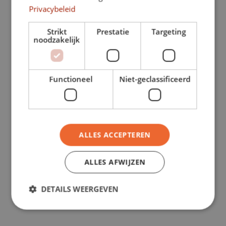
Privacybeleid
Zeker van kwaliteit
Strikt
Prestatie
Targeting
Bij een Exclusief Sportcentrum ben je zeker van
noodzakelijk
kwaliteit.
Wij willen jouw leren kennen als persoon, positieve
Functioneel
Niet-geclassificeerd
energie geven en wij zorgen ervoor dat je samen
met ons resultaten behaalt. Altijd in een schone en
veilige omgeving sporten waar je ontvangen wordt
met een glimlach.
ALLES ACCEPTEREN
Onze zekerheden
ALLES AFWIJZEN
DETAILS WEERGEVEN