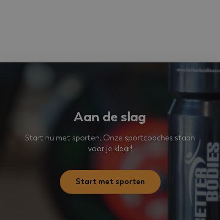
Strikt noodzakelijk
Prestatie
Targeting
Functioneel
Niet-geclassificeerd
Strikt noodzakelijke cookies maken de kernfunctionaliteiten
van de website mogelijk, zoals gebruikersaanmelding en
accountbeheer. De website kan niet goed worden gebruikt
zonder de strikt noodzakelijke cookies.
Naam
Aanbieder
/
Domein
Vervaldatu
VISITOR_PRIVACY_METADATA
5 maanden 4
YouTube
weken
.youtube.com
Aan de slag
Start nu met sporten. Onze sportcoaches staan
voor je klaar!
Start met sporten
Google
tildasid
betterbodieszundert.nl
29 minuten