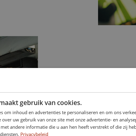
Circuittraining
Wel behoefte aan extra begele
de mogelijkheden er gewoonw
maakt gebruik van cookies.
een personal trainer aan de sl
Kom dan eens een circuittrain
s om inhoud en advertenties te personaliseren en om ons verkee
de fitness.
 over uw gebruik van onze site met onze advertentie- en analyse
et andere informatie die u aan hen heeft verstrekt of die zij h
 diensten.
Privacybeleid