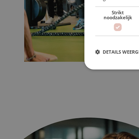
Strikt
noodzakelijk
DETAILS WEERG
S
Strikt noodzakelijke coo
website kan niet goed wo
Naam
VISITOR_PRIVACY_MET