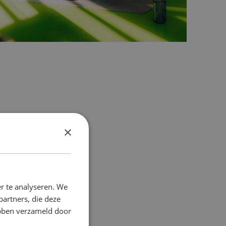
×
iding, maar zijn
eg niet om met
ag te gaan?
ing mee doen in
r te analyseren. We
partners, die deze
ebben verzameld door