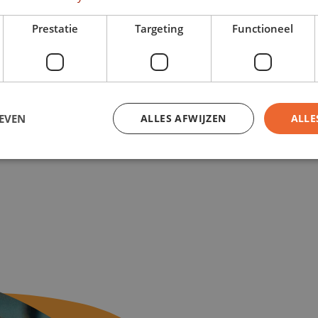
Prestatie
Targeting
Functioneel
EVEN
ALLES AFWIJZEN
ALLE
trikt noodzakelijk
Prestatie
Targeting
Functioneel
Niet-geclassificee
kies maken de kernfunctionaliteiten van de website mogelijk, zoals gebruikersaanmeld
rden gebruikt zonder de strikt noodzakelijke cookies.
Aanbieder
/
Domein
Vervaldatum
Omschrijving
ADATA
5 maanden 4
Deze cookie wordt gebruikt om de
YouTube
weken
gebruiker en privacykeuzes voor hu
.youtube.com
op te slaan. Het registreert gegev
van de bezoeker met betrekking tot
privacybeleid en instellingen, zod
worden gerespecteerd in toekomsti