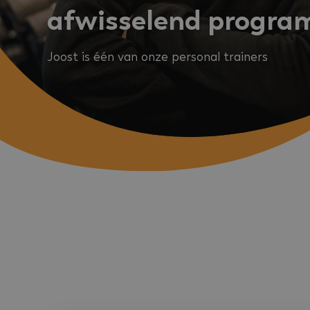
test_cookie
afwisselend progr
_fbp
Joost is één van onze personal trainers
YSC
_gcl_au
IDE
_uetvid