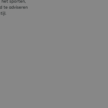
s het sporten,
ld te adviseren
ijl.