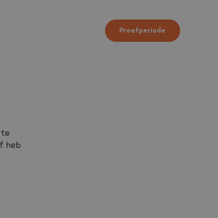
Proefperiode
 te
of heb