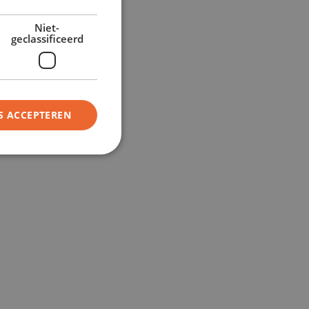
Niet-
geclassificeerd
S ACCEPTEREN
rd
ing en accountbeheer. De
 toestemming van de
n interactie met de site
ens over de toestemming
 verschillende
at hun voorkeuren
ge sessies.