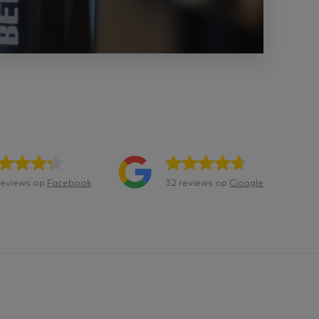
d om weergaven van
ck en voert informatie
ebruikt en over
r heeft gezien voordat
ck en voert informatie
ebruikt en over
r heeft gezien voordat
crosoft Bing Ads en is
om in contact te komen
heeft bezocht.
reviews op
Facebook
32 reviews op
Google