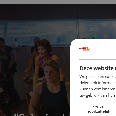
Deze website 
We gebruiken cookie
delen ook informatie
kunnen combineren m
uw gebruik van hun
Strikt
noodzakelijk