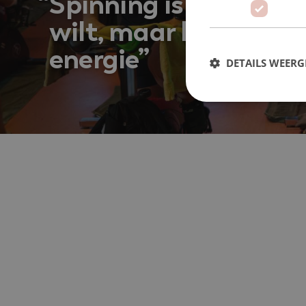
Spinning is zo zwaar a
wilt, maar het geeft j
energie
DETAILS WEERG
S
Strikt noodzakelijke coo
website kan niet goed wo
Naam
VISITOR_PRIVACY_MET
tildasid