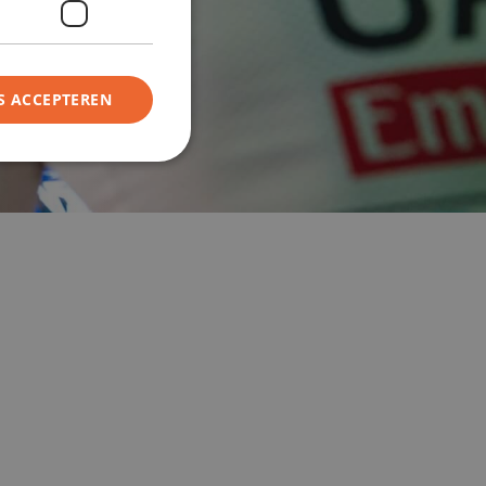
S ACCEPTEREN
rd
ing en accountbeheer. De
 toestemming van de
n interactie met de site
ens over de toestemming
 verschillende
at hun voorkeuren
ge sessies.
gebruikerssessie op de
aadloos kunt surfen en
naverzoeken kunt