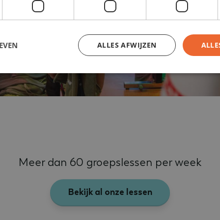
ls je zelf
e altijd
EVEN
ALLES AFWIJZEN
ALLE
trikt noodzakelijk
Prestatie
Targeting
Functioneel
Niet-geclassificee
kies maken de kernfunctionaliteiten van de website mogelijk, zoals gebruikersaanmeld
rden gebruikt zonder de strikt noodzakelijke cookies.
Aanbieder
/
Domein
Vervaldatum
Omschrijving
ADATA
5 maanden 4
Deze cookie wordt gebruikt om de
YouTube
weken
gebruiker en privacykeuzes voor hu
.youtube.com
Meer dan 60 groepslessen per week
op te slaan. Het registreert gegev
van de bezoeker met betrekking tot
privacybeleid en instellingen, zod
worden gerespecteerd in toekomsti
Bekijk al onze lessen
betterbodieszundert.nl
29 minuten
Deze cookie wordt gebruikt om de 
55 seconden
website te identificeren, zodat u n
de gebruikerssessiestatus op pagi
behouden.