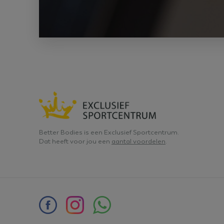
YSC
_gcl_au
IDE
_uetvid
Better Bodies is een Exclusief Sportcentrum.
Dat heeft voor jou een
aantal voordelen
.