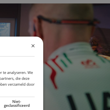
×
r te analyseren. We
partners, die deze
ebben verzameld door
Niet-
geclassificeerd