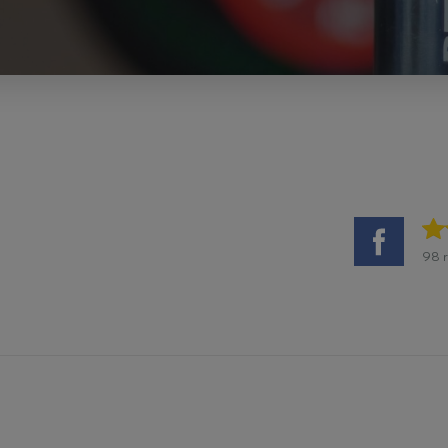
Sessie
Deze cookie wordt door YouTube ingestel
Google LLC
ingesloten video's bij te houden.
.youtube.com
2 maanden 4
Deze cookie wordt ingesteld door Doublecli
Google LLC
weken
uit over hoe de eindgebruiker de website g
.betterbodieszundert.nl
eventuele advertenties die de eindgebruike
hij de genoemde website bezocht.
1 jaar
Deze cookie wordt ingesteld door Doublecli
Google LLC
uit over hoe de eindgebruiker de website g
.doubleclick.net
eventuele advertenties die de eindgebruike
hij de genoemde website bezocht.
1 jaar
Dit is een cookie die wordt gebruikt door Mi
Microsoft Corporation
een trackingcookie. Het stelt ons in staat 
.betterbodieszundert.nl
met een gebruiker die eerder onze website 
98 