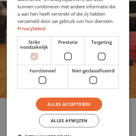
kunnen combineren met andere informatie die
u aan hen heeft verstrekt of die zij hebben
verzameld door uw gebruik van hun diensten.
Privacybeleid
Strikt
Prestatie
Targeting
noodzakelijk
Functioneel
Niet-geclassificeerd
ALLES ACCEPTEREN
Welke peuter wordt er nu niet
reuzeblij van lekker rennen,
ALLES AFWIJZEN
springen en klimmen.