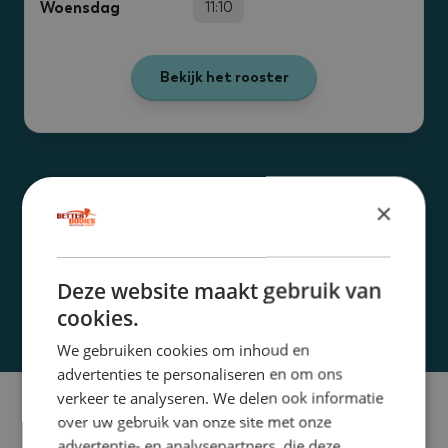
Woensdag
11:10
Bekijk het rooster
Wat heb ik nodig?
×
Een flesje water
Deze website maakt gebruik van
Binnenschoenen
cookies.
We gebruiken cookies om inhoud en
advertenties te personaliseren en om ons
verkeer te analyseren. We delen ook informatie
over uw gebruik van onze site met onze
advertentie- en analysepartners, die deze