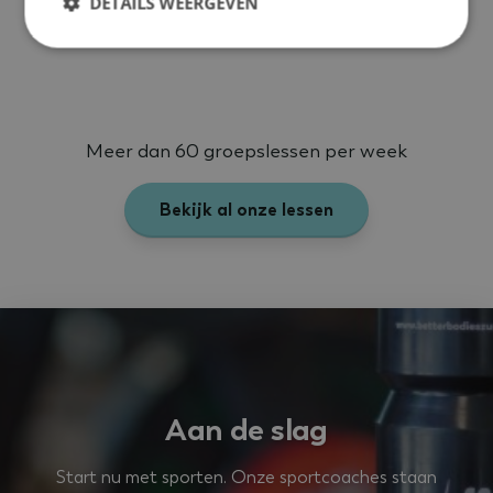
DETAILS WEERGEVEN
Strikt noodzakelijk
Prestatie
Targeting
Functioneel
Niet-geclassificeerd
Meer dan 60 groepslessen per week
Strikt noodzakelijke cookies maken de kernfunctionaliteiten
van de website mogelijk, zoals gebruikersaanmelding en
accountbeheer. De website kan niet goed worden gebruikt
Bekijk al onze lessen
zonder de strikt noodzakelijke cookies.
Naam
Aanbieder
/
Domein
Vervaldatu
VISITOR_PRIVACY_METADATA
5 maanden 4
YouTube
weken
.youtube.com
Aan de slag
Start nu met sporten. Onze sportcoaches staan