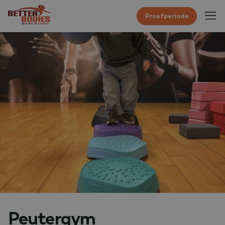
Proefperiode
Peutergym