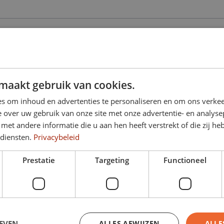
oonnummer
maakt gebruik van cookies.
kingen
s om inhoud en advertenties te personaliseren en om ons verkee
 over uw gebruik van onze site met onze advertentie- en analyse
et andere informatie die u aan hen heeft verstrekt of die zij h
 diensten.
Privacybeleid
Prestatie
Targeting
Functioneel
EVEN
ALLES AFWIJZEN
ALLE