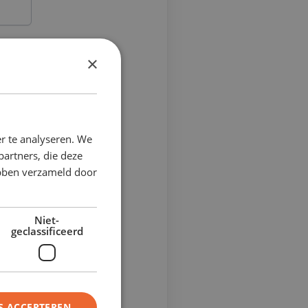
×
r te analyseren. We
partners, die deze
ebben verzameld door
Niet-
geclassificeerd
S ACCEPTEREN