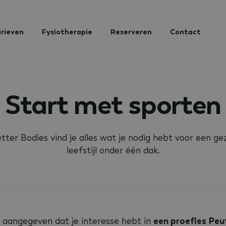
rieven
Fysiotherapie
Reserveren
Contact
Start met sporten
etter Bodies vind je alles wat je nodig hebt voor een g
leefstijl onder één dak.
 aangegeven dat je interesse hebt in
een proefles
Peu