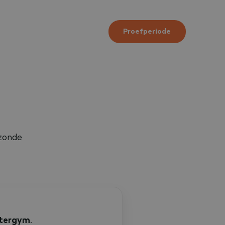
Proefperiode
ezonde
tergym
.