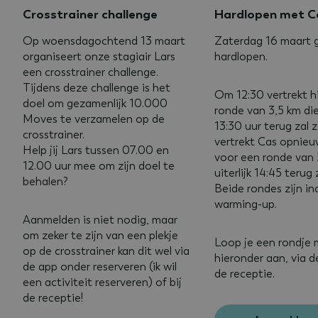
Crosstrainer challenge
Hardlopen met C
Op woensdagochtend 13 maart
Zaterdag 16 maart 
organiseert onze stagiair Lars
hardlopen.
een crosstrainer challenge.
Tijdens deze challenge is het
Om 12:30 vertrekt h
doel om gezamenlijk 10.000
ronde van 3,5 km die 
Moves te verzamelen op de
13:30 uur terug zal 
crosstrainer.
vertrekt Cas opnieu
Help jij Lars tussen 07.00 en
voor een ronde van 
12.00 uur mee om zijn doel te
uiterlijk 14:45 terug z
behalen?
Beide rondes zijn inc
warming-up.
Aanmelden is niet nodig, maar
om zeker te zijn van een plekje
Loop je een rondje 
op de crosstrainer kan dit wel via
hieronder aan, via d
de app onder reserveren (ik wil
de receptie.
een activiteit reserveren) of bij
de receptie!