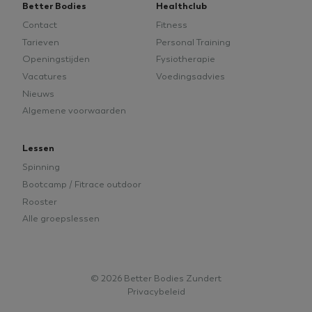
Better Bodies
Healthclub
adver
eindg
Contact
Fitness
gezie
geno
Tarieven
Personal Training
bezoc
Openingstijden
Fysiotherapie
_uetvid
1 jaar
Dit i
Microsoft Corporation
Vacatures
Voedingsadvies
word
.betterbodieszundert.nl
Micro
Nieuws
is ee
Het s
Algemene voorwaarden
om in
kome
gebru
onze 
Lessen
bezoc
Spinning
Bootcamp / Fitrace outdoor
Rooster
Alle groepslessen
© 2026 Better Bodies Zundert
Privacybeleid