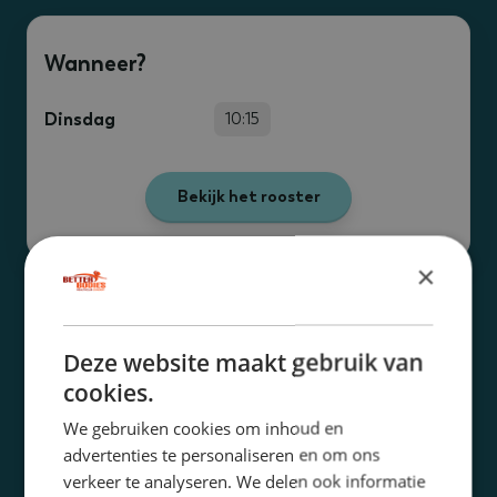
Wanneer?
Dinsdag
10:15
Bekijk het rooster
×
Wat heb ik nodig?
Deze website maakt gebruik van
cookies.
Een handdoek
We gebruiken cookies om inhoud en
Een flesje water
advertenties te personaliseren en om ons
verkeer te analyseren. We delen ook informatie