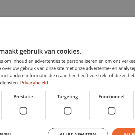
oonnummer
maakt gebruik van cookies.
kingen
s om inhoud en advertenties te personaliseren en om ons verkee
 over uw gebruik van onze site met onze advertentie- en analyse
et andere informatie die u aan hen heeft verstrekt of die zij h
 diensten.
Privacybeleid
Prestatie
Targeting
Functioneel
EVEN
ALLES AFWIJZEN
ALLE