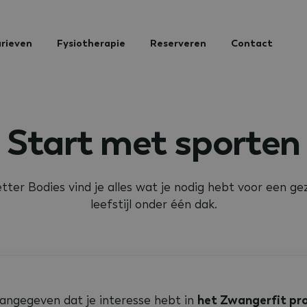
rieven
Fysiotherapie
Reserveren
Contact
Start met sporten
etter Bodies vind je alles wat je nodig hebt voor een g
leefstijl onder één dak.
angegeven dat je interesse hebt in
het Zwangerfit p