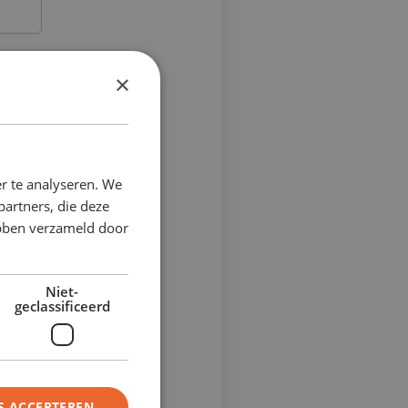
×
r te analyseren. We
partners, die deze
ebben verzameld door
Niet-
geclassificeerd
S ACCEPTEREN