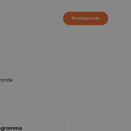
Proefperiode
ezonde
rogramma
.