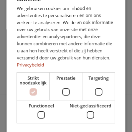
We gebruiken cookies om inhoud en
advertenties te personaliseren en om ons
verkeer te analyseren. We delen ook informatie
over uw gebruik van onze site met onze
advertentie- en analysepartners, die deze
Better Bodies is een Exclusief Sportcentrum.
Dat heeft voor jou een
aantal voordelen
.
kunnen combineren met andere informatie die
u aan hen heeft verstrekt of die zij hebben
verzameld door uw gebruik van hun diensten.
Privacybeleid
Strikt
Prestatie
Targeting
noodzakelijk
98 reviews op
Facebook
32 reviews op
Google
Functioneel
Niet-geclassificeerd