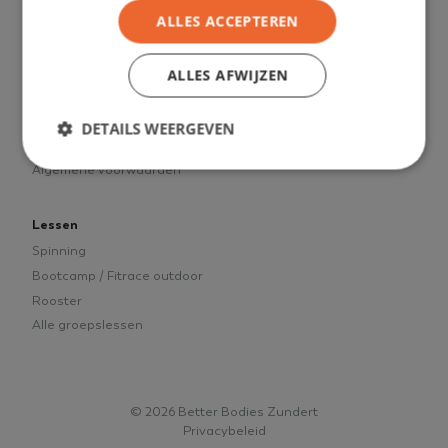
Better Bodies
Healthclub
ALLES ACCEPTEREN
Contact
Fitness
Tarieven
Personal Training
ALLES AFWIJZEN
Openingstijden
Fysiotherapie
Vacatures
Voedingsadvies
DETAILS WEERGEVEN
Nieuws
Algemene voorwaarden
Strikt noodzakelijk
Prestatie
Targeting
Lessen
Functioneel
Niet-geclassificeerd
Spinning
Bootcamp / Fitrace outdoor
Strikt noodzakelijke cookies maken de kernfunctionaliteiten
van de website mogelijk, zoals gebruikersaanmelding en
Rooster
accountbeheer. De website kan niet goed worden gebruikt
zonder de strikt noodzakelijke cookies.
Alle groepslessen
Naam
Aanbieder
/
Domein
Vervaldatu
VISITOR_PRIVACY_METADATA
5 maanden 4
YouTube
weken
.youtube.com
© 2026 Better Bodies Zundert
Privacybeleid