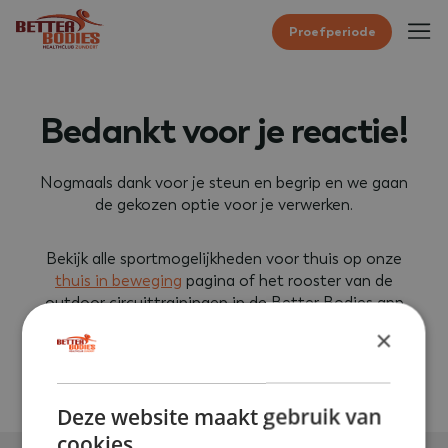
Proefperiode
Bedankt voor je reactie!
Nogmaals dank voor je steun en begrip en we gaan
de gekozen optie voor je verwerken.
Bekijk alle sportmogelijkheden voor thuis op onze
thuis in beweging
pagina of het rooster van de
outdoor circuittrainingen in de Better Bodies app
onder activiteiten.
×
Deze website maakt gebruik van
cookies.