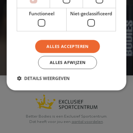
Aan de slag
Functioneel
Niet-geclassificeerd
Start nu met sporten. Onze sportcoaches staan
voor je klaar!
Start met sporten
ALLES ACCEPTEREN
ALLES AFWIJZEN
DETAILS WEERGEVEN
Strikt noodzakelijk
Prestatie
Targeting
Functioneel
Niet-geclassificeerd
Better Bodies is een Exclusief Sportcentrum.
Dat heeft voor jou een
aantal voordelen
.
Strikt noodzakelijke cookies maken de kernfunctionaliteiten
van de website mogelijk, zoals gebruikersaanmelding en
accountbeheer. De website kan niet goed worden gebruikt