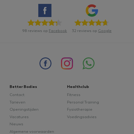
zonder de strikt noodzakelijke cookies.
Naam
Aanbieder
/
Domein
Vervaldatu
VISITOR_PRIVACY_METADATA
5 maanden 4
YouTube
weken
.youtube.com
98 reviews op
Facebook
32 reviews op
Google
Better Bodies
Healthclub
Contact
Fitness
Google
tildasid
betterbodieszundert.nl
29 minuten
Tarieven
Personal Training
Privacy Policy
55 seconden
Openingstijden
Fysiotherapie
Vacatures
Voedingsadvies
Nieuws
Algemene voorwaarden