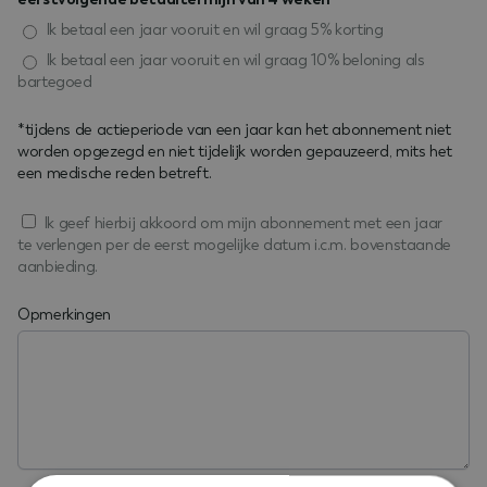
Ik betaal een jaar vooruit en wil graag 5% korting
Ik betaal een jaar vooruit en wil graag 10% beloning als
bartegoed
*tijdens de actieperiode van een jaar kan het abonnement niet
worden opgezegd en niet tijdelijk worden gepauzeerd, mits het
een medische reden betreft.
Ik geef hierbij akkoord om mijn abonnement met een jaar
te verlengen per de eerst mogelijke datum i.c.m. bovenstaande
aanbieding.
Opmerkingen