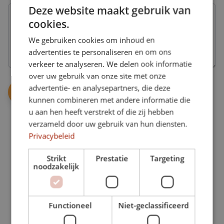
mogelijkheden
onbeperkt
gebruik
Deze website maakt gebruik van
Liever
sporten
van
geen
bij
cookies.
al
abonnement,
Better
onze
maar
Bodies.
We gebruiken cookies om inhoud en
mogelijkheden,
interesse
1
advertenties te personaliseren en om ons
in
jaar
verkeer te analyseren. We delen ook informatie
de
Onbeperkt
geldig.
extra
over uw gebruik van onze site met onze
Maak
mogelijkheden.
onbeperkt
advertentie- en analysepartners, die deze
gebruik
GymVitaal
kunnen combineren met andere informatie die
van
Een
Personal
u aan hen heeft verstrekt of die zij hebben
al
groepsles
training
onze
speciaal
verzameld door uw gebruik van hun diensten.
mogelijkheden.
Alleen,
gericht
Privacybeleid
of
op
met
de
1
iemand
Strikt
Prestatie
Targeting
oudere
noodzakelijk
anders.
keer
doelgroep.
per
week
Voedingsadvies
ZwangerFit
Maak
Een
Functioneel
Niet-geclassificeerd
16
gemiddeld
gezonde
lessen
1
leefstijl
in