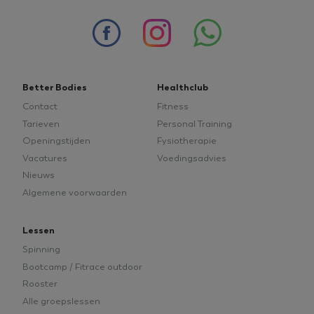
weken
.youtube.com
advies
jaar)
of
Onbeperkt
meer
sporten
informatie.
voor
een
gereduceerd
tarief.
Better Bodies
Healthclub
Contact
Fitness
Tarieven
Personal Training
Openingstijden
Fysiotherapie
Vacatures
Voedingsadvies
Google
Nieuws
tildasid
betterbodieszundert.nl
29 minuten
Privacy Policy
55 seconden
Algemene voorwaarden
Lessen
Spinning
Bootcamp / Fitrace outdoor
Rooster
CookieConsent
1 jaar
Cybot A/S
betterbodieszundert.nl
Alle groepslessen