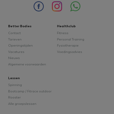
of
Onbeperkt
meer
sporten
informatie.
voor
een
gereduceerd
tarief.
Better Bodies
Healthclub
Contact
Fitness
Tarieven
Personal Training
Openingstijden
Fysiotherapie
Vacatures
Voedingsadvies
Nieuws
Google
tildasid
betterbodieszundert.nl
29 minuten
Privacy Policy
Algemene voorwaarden
55 seconden
Lessen
Spinning
Bootcamp / Fitrace outdoor
Rooster
CookieConsent
1 jaar
Cybot A/S
Alle groepslessen
betterbodieszundert.nl