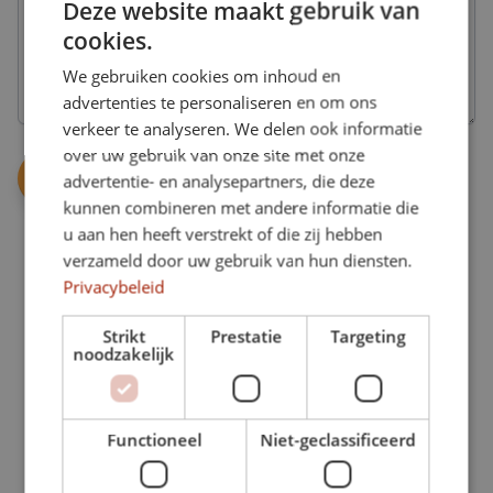
sporten
Deze website maakt gebruik van
van
geen
bij
al
cookies.
abonnement,
Better
onze
maar
Bodies.
mogelijkheden,
We gebruiken cookies om inhoud en
interesse
1
in
advertenties te personaliseren en om ons
jaar
de
Onbeperkt
geldig.
verkeer te analyseren. We delen ook informatie
extra
Maak
over uw gebruik van onze site met onze
mogelijkheden.
onbeperkt
advertentie- en analysepartners, die deze
gebruik
GymVitaal
van
kunnen combineren met andere informatie die
Een
Personal
al
groepsles
u aan hen heeft verstrekt of die zij hebben
training
onze
speciaal
verzameld door uw gebruik van hun diensten.
mogelijkheden.
Alleen,
gericht
of
Privacybeleid
op
met
de
1
iemand
oudere
Strikt
Prestatie
Targeting
anders.
keer
doelgroep.
noodzakelijk
per
week
Voedingsadvies
ZwangerFit
Maak
Een
16
gemiddeld
Functioneel
Niet-geclassificeerd
gezonde
lessen
1
leefstijl
in
keer
begint
groepsverband