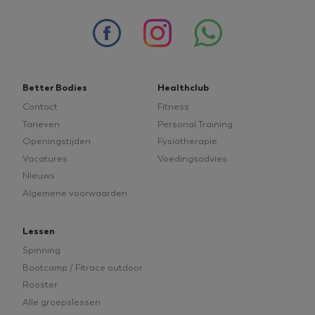
weken
.youtube.com
advies
jaar)
of
Onbeperkt
meer
sporten
informatie.
voor
een
gereduceerd
tarief.
Better Bodies
Healthclub
Contact
Fitness
Tarieven
Personal Training
Openingstijden
Fysiotherapie
Vacatures
Voedingsadvies
Google
Nieuws
tildasid
betterbodieszundert.nl
29 minuten
Privacy Policy
55 seconden
Algemene voorwaarden
Lessen
Spinning
Bootcamp / Fitrace outdoor
Rooster
CookieConsent
1 jaar
Cybot A/S
betterbodieszundert.nl
Alle groepslessen