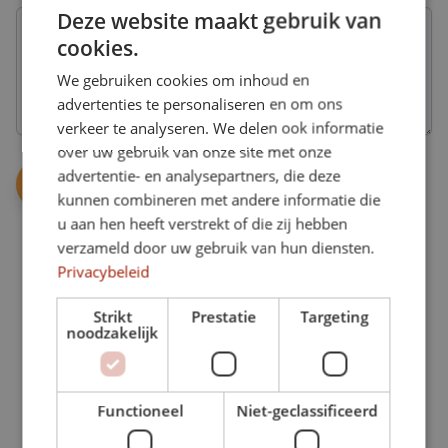
mogelijkheden
onbeperkt
gebruik
Deze website maakt gebruik van
Liever
sporten
van
geen
bij
cookies.
al
abonnement,
Better
onze
maar
Bodies.
We gebruiken cookies om inhoud en
mogelijkheden,
interesse
1
advertenties te personaliseren en om ons
in
jaar
verkeer te analyseren. We delen ook informatie
de
Onbeperkt
geldig.
extra
over uw gebruik van onze site met onze
Maak
mogelijkheden.
onbeperkt
advertentie- en analysepartners, die deze
gebruik
GymVitaal
kunnen combineren met andere informatie die
van
Een
Personal
u aan hen heeft verstrekt of die zij hebben
al
groepsles
training
onze
speciaal
verzameld door uw gebruik van hun diensten.
mogelijkheden.
Alleen,
gericht
Privacybeleid
of
op
met
de
1
iemand
Strikt
Prestatie
Targeting
oudere
noodzakelijk
anders.
keer
doelgroep.
per
week
Voedingsadvies
ZwangerFit
Maak
Een
Functioneel
Niet-geclassificeerd
16
gemiddeld
gezonde
lessen
1
leefstijl
in