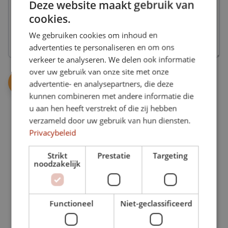
sporten
Deze website maakt gebruik van
van
geen
bij
al
cookies.
abonnement,
Better
onze
maar
Bodies.
mogelijkheden,
We gebruiken cookies om inhoud en
interesse
1
in
advertenties te personaliseren en om ons
jaar
de
Onbeperkt
geldig.
verkeer te analyseren. We delen ook informatie
extra
Maak
over uw gebruik van onze site met onze
mogelijkheden.
onbeperkt
advertentie- en analysepartners, die deze
gebruik
GymVitaal
van
kunnen combineren met andere informatie die
Een
Personal
al
groepsles
u aan hen heeft verstrekt of die zij hebben
training
onze
speciaal
verzameld door uw gebruik van hun diensten.
mogelijkheden.
Alleen,
gericht
of
Privacybeleid
op
met
de
1
iemand
oudere
Strikt
Prestatie
Targeting
anders.
keer
doelgroep.
noodzakelijk
per
week
Voedingsadvies
ZwangerFit
Maak
Een
16
gemiddeld
Functioneel
Niet-geclassificeerd
gezonde
lessen
1
leefstijl
in
keer
begint
groepsverband