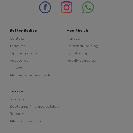
of
Onbeperkt
meer
sporten
informatie.
voor
een
gereduceerd
tarief.
Better Bodies
Healthclub
Contact
Fitness
Tarieven
Personal Training
Openingstijden
Fysiotherapie
Vacatures
Voedingsadvies
Nieuws
Google
tildasid
betterbodieszundert.nl
29 minuten
Privacy Policy
Algemene voorwaarden
55 seconden
Lessen
Spinning
Bootcamp / Fitrace outdoor
Rooster
CookieConsent
1 jaar
Cybot A/S
Alle groepslessen
betterbodieszundert.nl